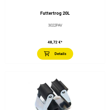
Futtertrog 20L
3022PAV
48,72 €*
Details