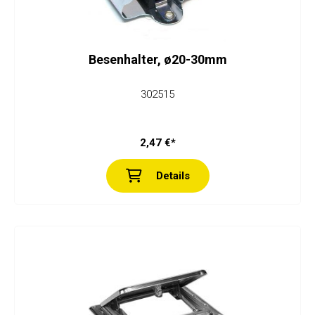
Besenhalter, ø20-30mm
302515
2,47 €*
Details