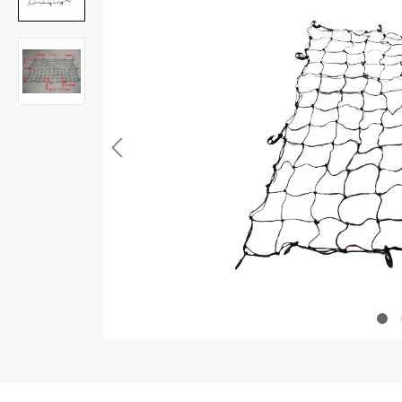
Anti-diefstal
Hang- en sluitwerk
Electra
Verlichting
Lading bevestigingen
Oprijplaten
Gereedschap
Caravan en camper
Paardentrailer
Boottrailer