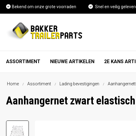
Bekend om onze grote voorraden
Snel en veilig gelever
ASSORTIMENT
NIEUWE ARTIKELEN
2E KANS ART
Home
Assortiment
Lading bevestigingen
Aanhangernette
As, wiel en rem onderdelen
FAQ
Aanhangernet zwart elastis
Spatschermen
Vacature Magazijnmedewerker
Neuswielen en toebehoren
Kennisbank
Koppelingen en toebehoren