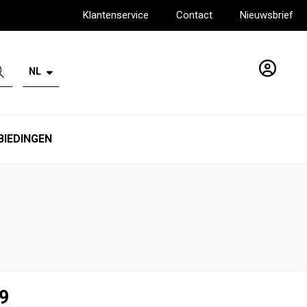
Klantenservice
Contact
Nieuwsbrief
NL
Account
BIEDINGEN
49