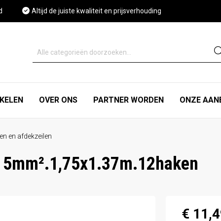
d
Altijd de juiste kwaliteit en prijsverhouding
IKELEN
OVER ONS
PARTNER WORDEN
ONZE AAN
n en afdekzeilen
ch 5mm².1,75x1.37m.12haken
€ 11,