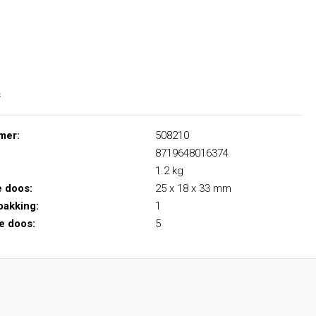
s
mer:
508210
8719648016374
1.2 kg
e doos:
25 x 18 x 33 mm
pakking:
1
le doos:
5