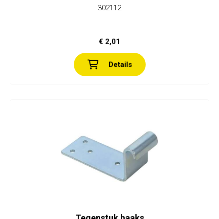
302112
€ 2,01
Details
Tegenstuk haaks