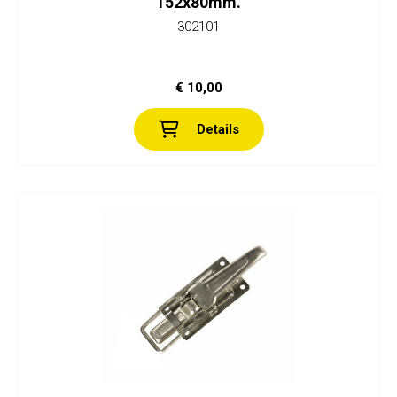
152x80mm.
302101
€ 10,00
Details