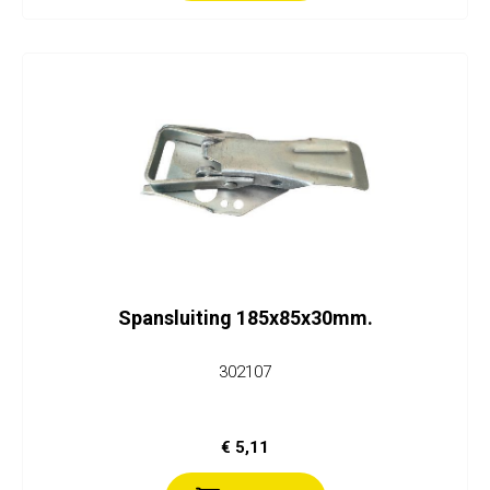
Spansluiting 185x85x30mm.
302107
€ 5,11