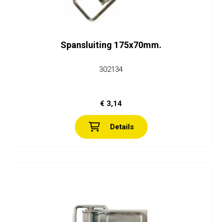
Spansluiting 175x70mm.
302134
€ 3,14
Details