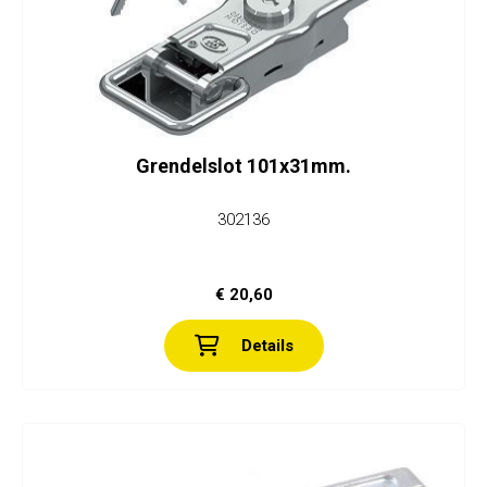
Grendelslot 101x31mm.
302136
€ 20,60
Details