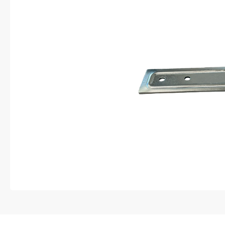
Anti-diefstal
Hang- en sluitwerk
Electra
Verlichting
Lading bevestigingen
Oprijplaten
Gereedschap
Caravan en camper
Paardentrailer
Boottrailer