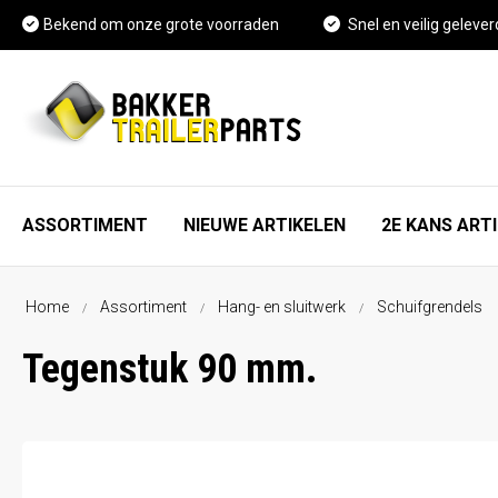
Bekend om onze grote voorraden
Snel en veilig gelever
ASSORTIMENT
NIEUWE ARTIKELEN
2E KANS ART
Home
Assortiment
Hang- en sluitwerk
Schuifgrendels
As, wiel en rem onderdelen
FAQ
Tegenstuk 90 mm.
Spatschermen
Vacature Magazijnmedewerker
Neuswielen en toebehoren
Kennisbank
Koppelingen en toebehoren