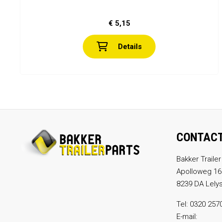
€ 5,15
Details
CONTAC
Bakker Trailer
Apolloweg 16
8239 DA Lely
Tel:
0320 257
E-mail: