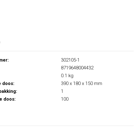
s
mer:
302105-1
8719648004432
0.1 kg
e doos:
390 x 180 x 150 mm
pakking:
1
le doos:
100