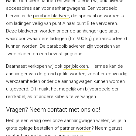
Naast complete banden en wielen bieden wij ook diverse
accessoires aan voor aanhangwagens. Een voorbeeld
hiervan is de
paraboolbladveer
, die speciaal ontworpen is
om ladingen veilig van punt A naar punt B te vervoeren.
Deze bladveren worden onder de aanhanger geplaatst,
waardoor zwaardere ladingen (tot 900 kg) getransporteerd
kunnen worden. De paraboolbladveren zijn voorzien van
twee bladen en een bevestigingspunt.
Daarnaast verkopen wij ook
oprijblokken
. Hiermee kan de
aanhanger van de grond getild worden, zodat er eenvoudig
werkzaamheden onder de aanhangwagen kunnen worden
uitgevoerd. Dit maakt het mogelijk om bijvoorbeeld een
remkabel, as of andere kabels te vervangen.
Vragen? Neem contact met ons op!
Heb je een vraag over onze aanhangwagen wielen, wil je in
grote oplage bestellen of
partner worden
? Neem gerust
contact op, wij helpen je graag verder.