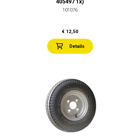
405497 1x)
101076
€ 12,50
Details