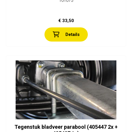
101075
€ 33,50
Details
Tegenstuk bladveer parabool (405447 2x +