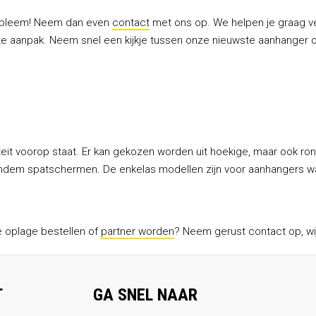
robleem! Neem dan even
contact
met ons op. We helpen je graag ver
hte aanpak. Neem snel een kijkje tussen onze nieuwste aanhanger o
iteit voorop staat. Er kan gekozen worden uit hoekige, maar ook r
andem spatschermen. De enkelas modellen zijn voor aanhangers waa
e oplage bestellen of
partner worden
? Neem gerust contact op, wij
T
GA SNEL NAAR