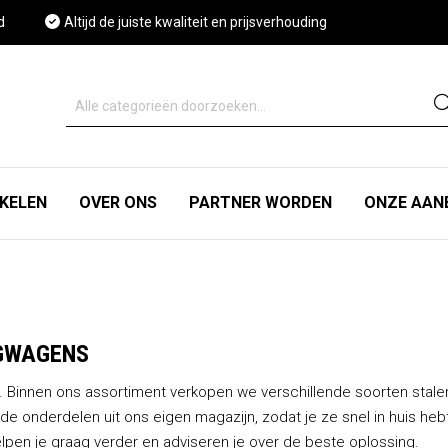
d
Altijd de juiste kwaliteit en prijsverhouding
IKELEN
OVER ONS
PARTNER WORDEN
ONZE AAN
GWAGENS
d. Binnen ons assortiment verkopen we verschillende soorten st
de onderdelen uit ons eigen magazijn, zodat je ze snel in huis heb
pen je graag verder en adviseren je over de beste oplossing.