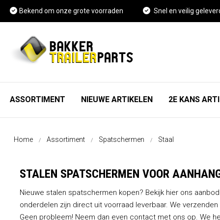
Bekend om onze grote voorraden
Snel en veilig gelever
ASSORTIMENT
NIEUWE ARTIKELEN
2E KANS ART
As, wiel en rem onderdelen
FAQ
Home
Assortiment
Spatschermen
Staal
Spatschermen
Vacature Magazijnmedewerker
STALEN SPATSCHERMEN VOOR AANHAN
Neuswielen en toebehoren
Kennisbank
Nieuwe stalen spatschermen kopen? Bekijk hier ons aanbo
Koppelingen en toebehoren
onderdelen zijn direct uit voorraad leverbaar. We verzenden 
Geen probleem! Neem dan even
contact
met ons op. We hel