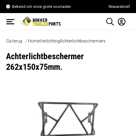
Bekend om onze grote voorraden
Nieuwsbrief
Ga terug
Home
Verlichting
Achterlichtbeschermers
Achterlichtbeschermer
262x150x75mm.