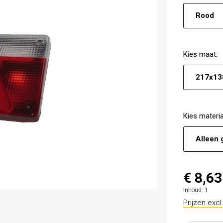
Rood
Kies
maat
:
217x13
Kies
materia
Alleen 
€ 8,63
Inhoud:
1
Prijzen exc