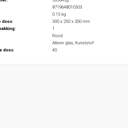
mer:
303843g
8719648010303
0.15 kg
e doos:
300 x 250 x 200 mm
pakking:
1
Rood
Alleen glas, Kunststof
le doos:
40