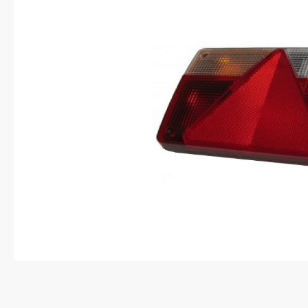
Anti-diefstal
Hang- en sluitwerk
Electra
Verlichting
Lading bevestigingen
Oprijplaten
Gereedschap
Caravan en camper
Paardentrailer
Boottrailer