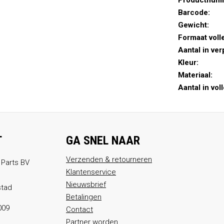
Productnum
Barcode:
Gewicht:
Formaat voll
Aantal in ver
Kleur:
Materiaal:
Aantal in vol
T
GA SNEL NAAR
Verzenden & retourneren
 Parts BV
Klantenservice
Nieuwsbrief
stad
Betalingen
009
Contact
Partner worden