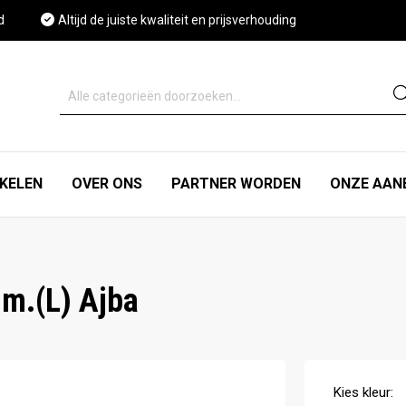
d
Altijd de juiste kwaliteit en prijsverhouding
IKELEN
OVER ONS
PARTNER WORDEN
ONZE AAN
m.(L) Ajba
Kies
kleur
: