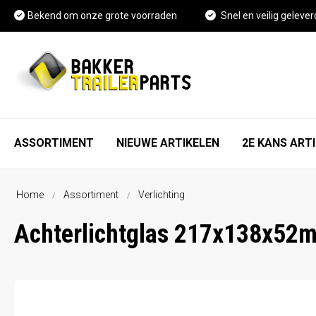
Bekend om onze grote voorraden
Snel en veilig gelever
ASSORTIMENT
NIEUWE ARTIKELEN
2E KANS ART
Home
Assortiment
Verlichting
As, wiel en rem onderdelen
FAQ
Achterlichtglas 217x138x52m
Spatschermen
Vacature Magazijnmedewerker
Neuswielen en toebehoren
Kennisbank
Koppelingen en toebehoren