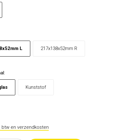
8x52mm L
217x138x52mm R
al
:
glas
Kunststof
l. btw en verzendkosten