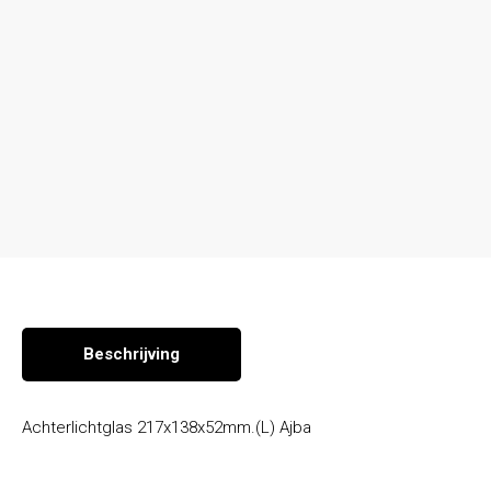
Seizoen en overige producten
Beschrijving
Achterlichtglas 217x138x52mm.(L) Ajba