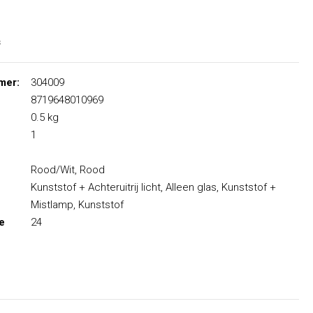
s
mer:
304009
8719648010969
0.5 kg
1
Rood/Wit, Rood
Kunststof + Achteruitrij licht, Alleen glas, Kunststof +
Mistlamp, Kunststof
le
24