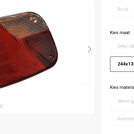
Rood
Kies
maat
:
244x13
244x13
Kies
materia
Alleen g
Kunststo