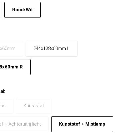
Rood/Wit
8x60mm
244x138x60mm L
8x60mm R
al
:
las
Kunststof
f + Achteruitrij licht
Kunststof + Mistlamp