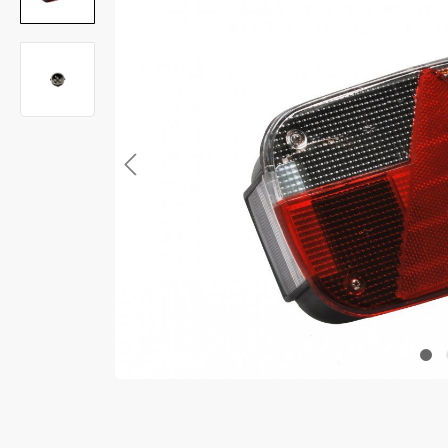
Anti-diefstal
Hang- en sluitwerk
Electra
Verlichting
Lading bevestigingen
Oprijplaten
Gereedschap
Caravan en camper
Paardentrailer
Boottrailer