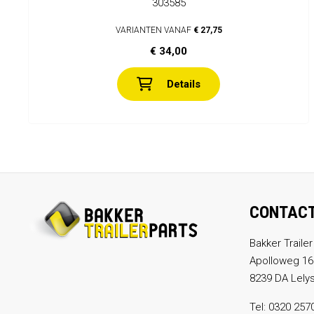
303585
VARIANTEN VANAF
€ 27,75
€ 34,00
Details
CONTAC
Bakker Trailer
Apolloweg 16
8239 DA Lely
Tel:
0320 257