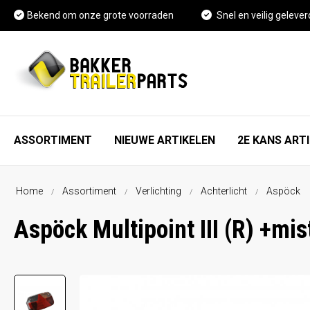
Bekend om onze grote voorraden
Snel en veilig gelever
ASSORTIMENT
NIEUWE ARTIKELEN
2E KANS ART
Home
Assortiment
Verlichting
Achterlicht
Aspöck
As, wiel en rem onderdelen
FAQ
Aspöck Multipoint III (R) +m
Spatschermen
Vacature Magazijnmedewerker
Neuswielen en toebehoren
Kennisbank
Koppelingen en toebehoren