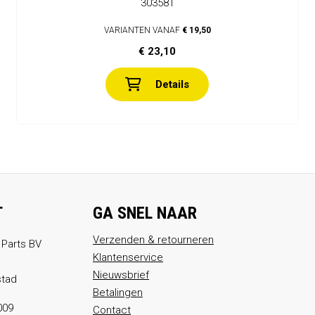
303581
VARIANTEN VANAF
€ 19,50
€ 23,10
Details
T
GA SNEL NAAR
Verzenden & retourneren
 Parts BV
Klantenservice
Nieuwsbrief
stad
Betalingen
009
Contact