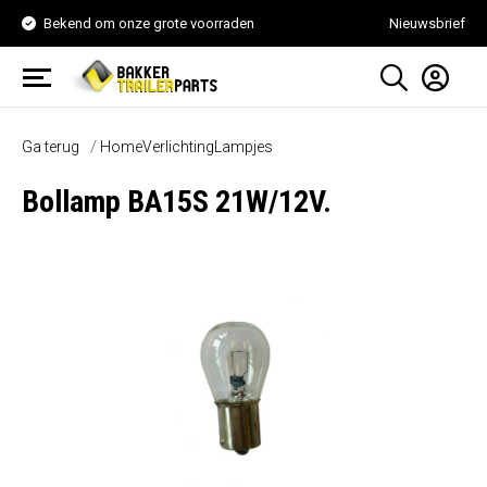
Bekend om onze grote voorraden
Nieuwsbrief
Ga terug
Home
Verlichting
Lampjes
Bollamp BA15S 21W/12V.