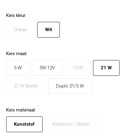
Kies
kleur
:
Oranje
Wit
Kies
maat
:
5 W
5W 12V
10 W
21 W
21 W Blister
Duplo 21/5 W
Kies
materiaal
:
Kunststof
Kunststof / Blister