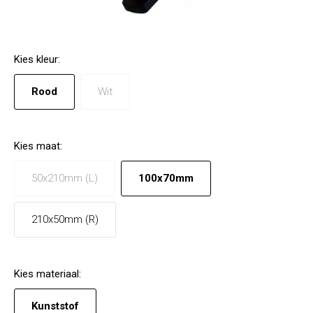
Kies
kleur
:
Rood
Wit
Kies
maat
:
50x210mm (L)
100x70mm
210x50mm (R)
Kies
materiaal
:
Kunststof