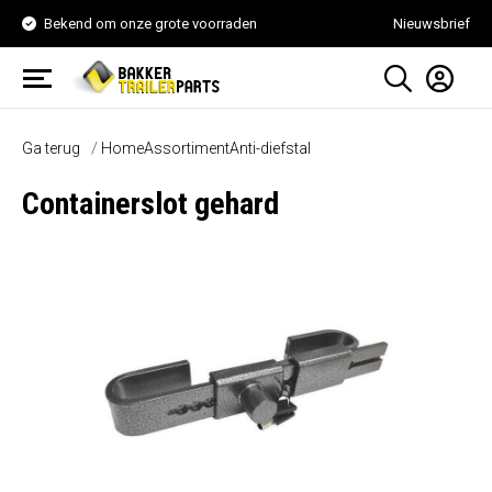
Bekend om onze grote voorraden
Nieuwsbrief
Ga terug
Home
Assortiment
Anti-diefstal
Containerslot gehard