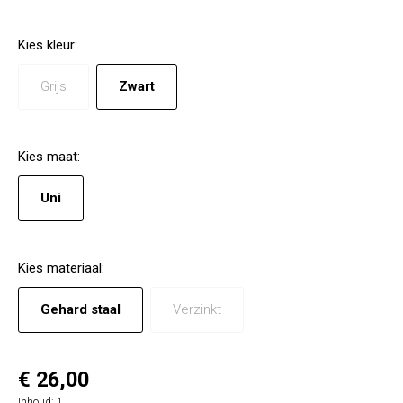
Kies
kleur
:
Grijs
Zwart
Kies
maat
:
Uni
Kies
materiaal
:
Gehard staal
Verzinkt
€ 26,00
Inhoud:
1