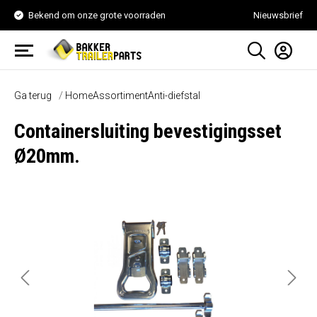
Bekend om onze grote voorraden
Nieuwsbrief
Ga terug
Home
Assortiment
Anti-diefstal
Containersluiting bevestigingsset
Ø20mm.