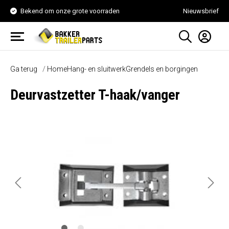
Bekend om onze grote voorraden
Nieuwsbrief
Ga terug
Home
Hang- en sluitwerk
Grendels en borgingen
Deurvastzetter T-haak/vanger