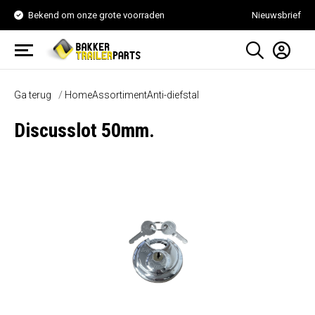
Bekend om onze grote voorraden
Nieuwsbrief
Ga terug
Home
Assortiment
Anti-diefstal
Discusslot 50mm.