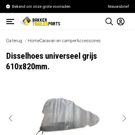
Bekend om onze grote voorraden
Nieuwsbrief
Ga terug
Home
Caravan en camper
Accessoires
Disselhoes universeel grijs
610x820mm.