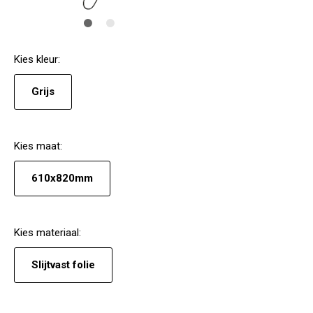
Kies
kleur
:
Grijs
Kies
maat
:
610x820mm
Kies
materiaal
:
Slijtvast folie