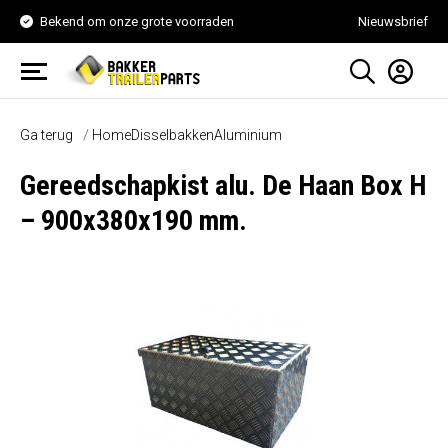
Bekend om onze grote voorraden
Nieuwsbrief
Ga terug
Home
Disselbakken
Aluminium
Gereedschapkist alu. De Haan Box H
– 900x380x190 mm.