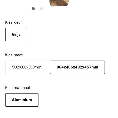
Kies
kleur
:
Grijs
Kies
maat
:
500x600x300mm
864x406x482x457mm
Kies
materiaal
:
Aluminium