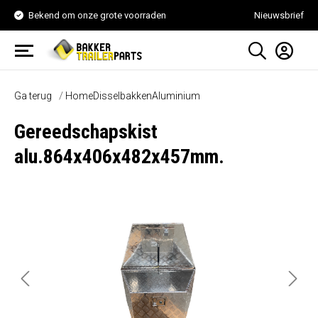
Bekend om onze grote voorraden
Nieuwsbrief
Ga terug
Home
Disselbakken
Aluminium
Gereedschapskist
alu.864x406x482x457mm.