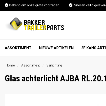
Bekend om onze grote voorraden
Snel en veilig gelever
ASSORTIMENT
NIEUWE ARTIKELEN
2E KANS ART
Home
Assortiment
Verlichting
As, wiel en rem onderdelen
FAQ
Glas achterlicht AJBA RL.20
Spatschermen
Vacature Magazijnmedewerker
Neuswielen en toebehoren
Kennisbank
Koppelingen en toebehoren