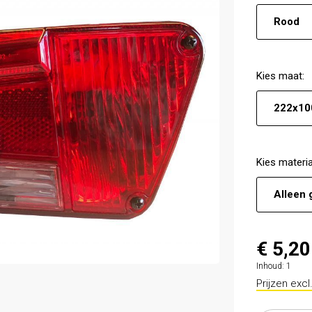
Rood
Kies
maat
:
222x10
Kies
materia
Alleen 
€ 5,20
Inhoud:
1
Prijzen exc