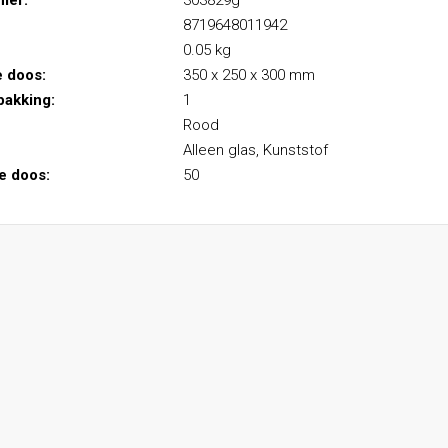
mer:
303829g
8719648011942
0.05 kg
e doos:
350 x 250 x 300 mm
pakking:
1
Rood
Alleen glas, Kunststof
le doos:
50