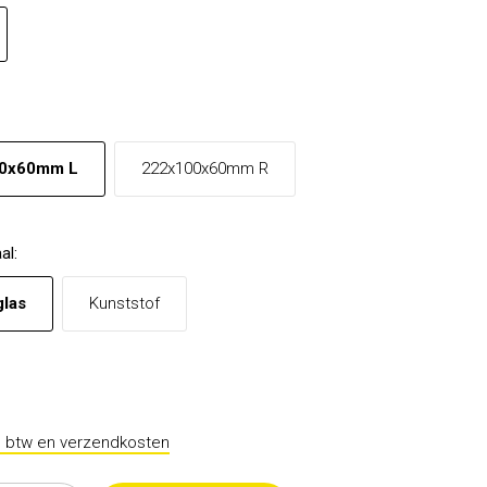
0x60mm L
222x100x60mm R
al
:
glas
Kunststof
l. btw en verzendkosten