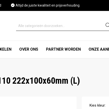
d
Altijd de juiste kwaliteit en prijsverhouding
IKELEN
OVER ONS
PARTNER WORDEN
ONZE AAN
.110 222x100x60mm (L)
Kies
kleur
: