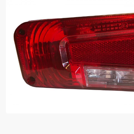
Anti-diefstal
Hang- en sluitwerk
Electra
Verlichting
Lading bevestigingen
Oprijplaten
Gereedschap
Caravan en camper
Paardentrailer
Boottrailer