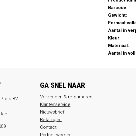
Productnum
Barcode:
Gewicht:
Formaat voll
Aantal in ver
Kleur:
Materiaal:
Aantal in vol
T
GA SNEL NAAR
Verzenden & retourneren
 Parts BV
Klantenservice
Nieuwsbrief
stad
Betalingen
009
Contact
Partner worden