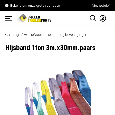
Bekend om onze grote voorraden
Nieuwsbrief
Ga terug
Home
Assortiment
Lading bevestigingen
Hijsband 1ton 3m.x30mm.paars