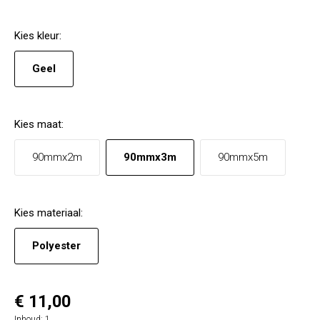
Kies
kleur
:
Geel
Kies
maat
:
90mmx2m
90mmx3m
90mmx5m
Kies
materiaal
:
Polyester
€ 11,00
Inhoud:
1