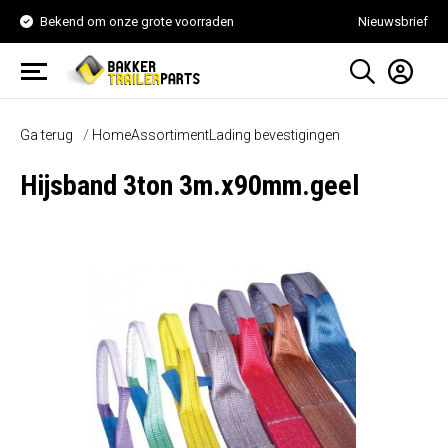
Bekend om onze grote voorraden
Nieuwsbrief
Ga terug
Home
Assortiment
Lading bevestigingen
Hijsband 3ton 3m.x90mm.geel