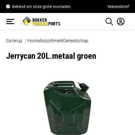
Bekend om onze grote voorraden
Nieuwsbrief
Ga terug
Home
Assortiment
Gereedschap
Jerrycan 20L.metaal groen