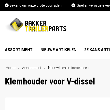
Bekend om onze grote voorraden
Snel en veilig gelever
ASSORTIMENT
NIEUWE ARTIKELEN
2E KANS ART
Home
Assortiment
Neuswielen en toebehoren
As, wiel en rem onderdelen
FAQ
Klemhouder voor V-dissel
Spatschermen
Vacature Magazijnmedewerker
Neuswielen en toebehoren
Kennisbank
Koppelingen en toebehoren