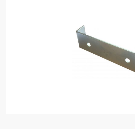
Anti-diefstal
Hang- en sluitwerk
Electra
Verlichting
Lading bevestigingen
Oprijplaten
Gereedschap
Caravan en camper
Paardentrailer
Boottrailer