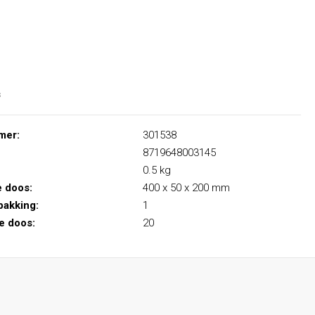
s
mer:
301538
8719648003145
0.5 kg
e doos:
400 x 50 x 200 mm
pakking:
1
le doos:
20