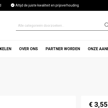
d
Altijd de juiste kwaliteit en prijsverhouding
IKELEN
OVER ONS
PARTNER WORDEN
ONZE AAN
€ 3,55