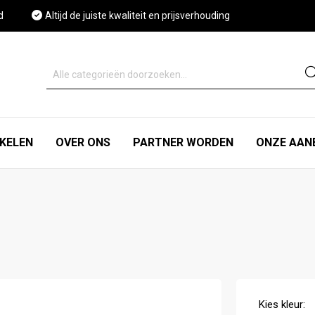
d
Altijd de juiste kwaliteit en prijsverhouding
IKELEN
OVER ONS
PARTNER WORDEN
ONZE AAN
.
Kies
kleur
: