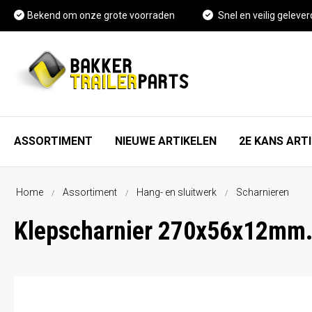
Bekend om onze grote voorraden
Snel en veilig gelever
ASSORTIMENT
NIEUWE ARTIKELEN
2E KANS ART
Home
Assortiment
Hang- en sluitwerk
Scharnieren
As, wiel en rem onderdelen
FAQ
Klepscharnier 270x56x12mm
Spatschermen
Vacature Magazijnmedewerker
Neuswielen en toebehoren
Kennisbank
Koppelingen en toebehoren