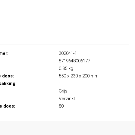
s
mer:
302041-1
8719648006177
0.35 kg
e doos:
550 x 230 x 200 mm
pakking:
1
Grijs
Verzinkt
le doos:
80