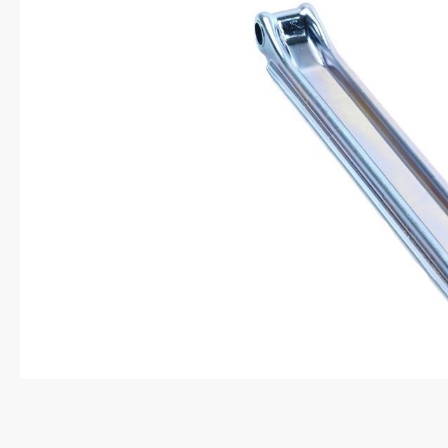
Anti-diefstal
Hang- en sluitwerk
Electra
Verlichting
Lading bevestigingen
Oprijplaten
Gereedschap
Caravan en camper
Paardentrailer
Boottrailer