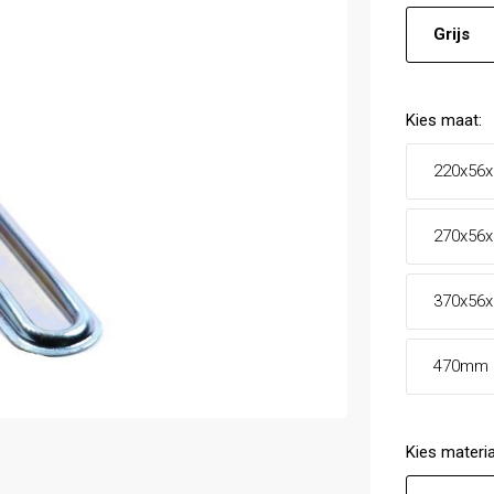
Grijs
Kies
maat
:
220x56
270x56
370x56
470mm
Kies
materia