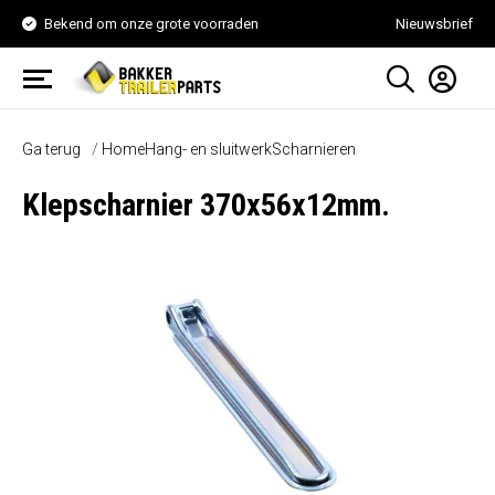
Bekend om onze grote voorraden
Nieuwsbrief
Ga terug
Home
Hang- en sluitwerk
Scharnieren
Klepscharnier 370x56x12mm.