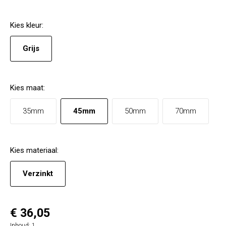
Kies
kleur
:
Grijs
Kies
maat
:
35mm
45mm
50mm
70mm
Kies
materiaal
:
Verzinkt
€ 36,05
Inhoud:
1