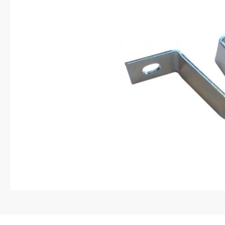
Anti-diefstal
Hang- en sluitwerk
Electra
Verlichting
Lading bevestigingen
Oprijplaten
Gereedschap
Caravan en camper
Paardentrailer
Boottrailer