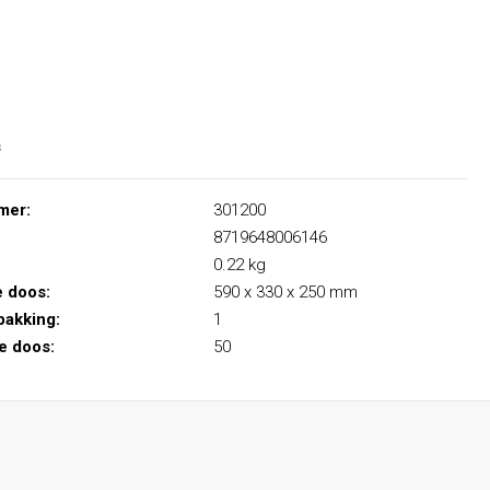
s
mer:
301200
8719648006146
0.22 kg
e doos:
590 x 330 x 250 mm
pakking:
1
le doos:
50