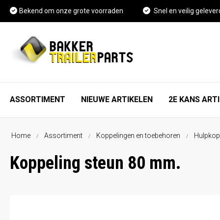
Bekend om onze grote voorraden
Snel en veilig gelever
ASSORTIMENT
NIEUWE ARTIKELEN
2E KANS ART
Home
Assortiment
Koppelingen en toebehoren
Hulpkop
As, wiel en rem onderdelen
FAQ
Koppeling steun 80 mm.
Spatschermen
Vacature Magazijnmedewerker
Neuswielen en toebehoren
Kennisbank
Koppelingen en toebehoren