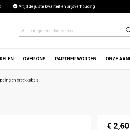
d
Altijd de juiste kwaliteit en prijsverhouding
IKELEN
OVER ONS
PARTNER WORDEN
ONZE AAN
peling en breekkabels
€ 2,60