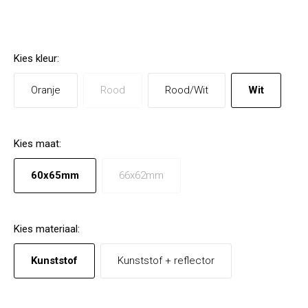
Kies
kleur
:
Oranje
Rood
Rood/Wit
Wit
Kies
maat
:
60x65mm
66x62mm
Kies
materiaal
:
Kunststof
Kunststof + reflector