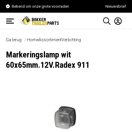
Bekend om onze grote voorraden
Nieuwsbrief
Ga terug
Home
Assortiment
Verlichting
Markeringslamp wit
60x65mm.12V.Radex 911