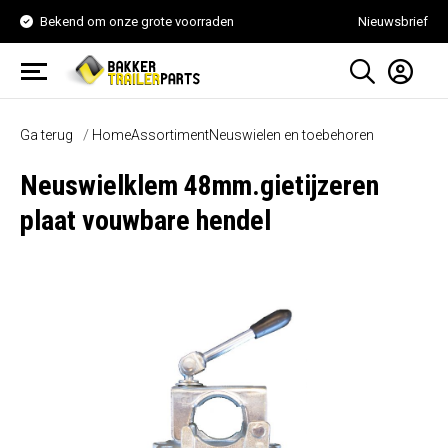
Bekend om onze grote voorraden
Nieuwsbrief
Ga terug
Home
Assortiment
Neuswielen en toebehoren
Neuswielklem 48mm.gietijzeren
plaat vouwbare hendel