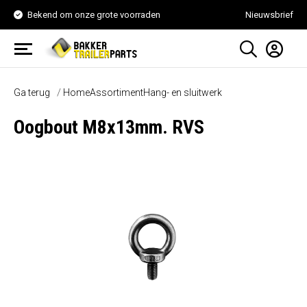
Bekend om onze grote voorraden
Nieuwsbrief
Ga terug
Home
Assortiment
Hang- en sluitwerk
Oogbout M8x13mm. RVS