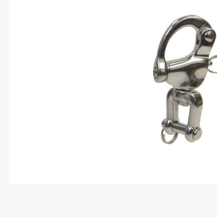
Anti-diefstal
Hang- en sluitwerk
Electra
Verlichting
Lading bevestigingen
Oprijplaten
Gereedschap
Caravan en camper
Paardentrailer
Boottrailer