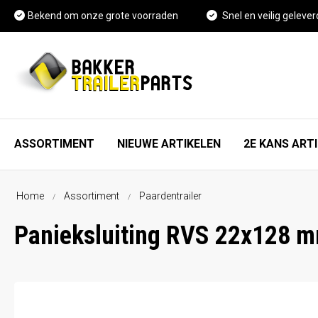
Bekend om onze grote voorraden
Snel en veilig gelever
ASSORTIMENT
NIEUWE ARTIKELEN
2E KANS ART
Home
Assortiment
Paardentrailer
As, wiel en rem onderdelen
FAQ
Panieksluiting RVS 22x128 
Spatschermen
Vacature Magazijnmedewerker
Neuswielen en toebehoren
Kennisbank
Koppelingen en toebehoren