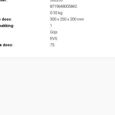
mer:
302233
8719648005842
0.35 kg
e doos:
300 x 250 x 200 mm
pakking:
1
Grijs
RVS
le doos:
75