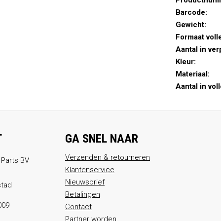
Productnum
Barcode:
Gewicht:
Formaat voll
Aantal in ver
Kleur:
Materiaal:
Aantal in vol
T
GA SNEL NAAR
Verzenden & retourneren
 Parts BV
Klantenservice
Nieuwsbrief
stad
Betalingen
009
Contact
Partner worden