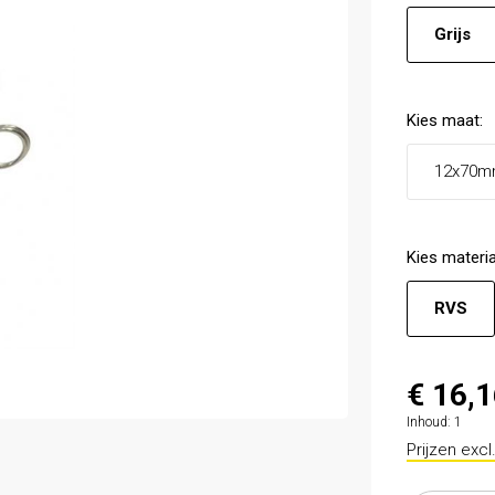
Grijs
Kies
maat
:
12x70
Kies
materia
RVS
€ 16,
Inhoud:
1
Prijzen exc