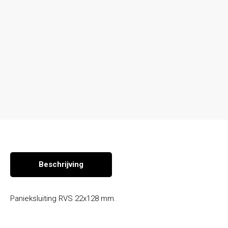
Seizoen en overige producten
Beschrijving
Panieksluiting RVS 22x128 mm.