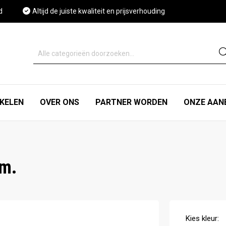
d
Altijd de juiste kwaliteit en prijsverhouding
IKELEN
OVER ONS
PARTNER WORDEN
ONZE AAN
mm.
Kies
kleur
: