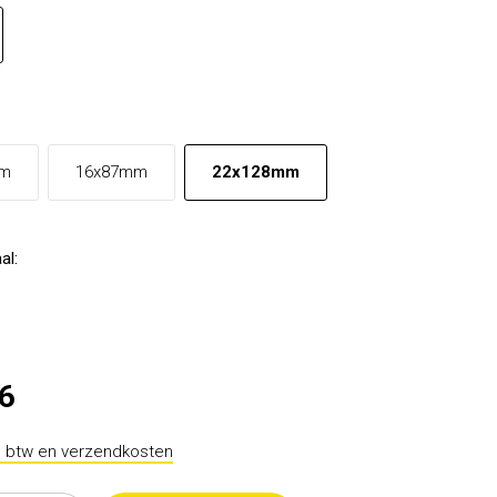
mm
16x87mm
22x128mm
al
:
16
l. btw en verzendkosten