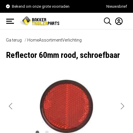
Bekend om onze grote voorraden
Nieuwsbrief
Ga terug
Home
Assortiment
Verlichting
Reflector 60mm rood, schroefbaar