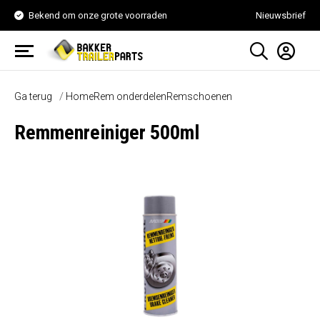
Bekend om onze grote voorraden
Nieuwsbrief
Ga terug
Home
Rem onderdelen
Remschoenen
Remmenreiniger 500ml