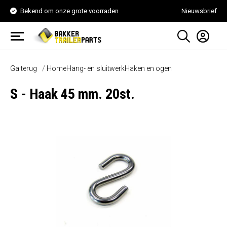
Bekend om onze grote voorraden
Nieuwsbrief
Ga terug
Home
Hang- en sluitwerk
Haken en ogen
S - Haak 45 mm. 20st.