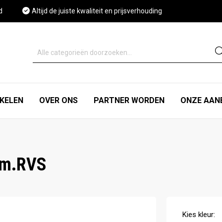
d
Altijd de juiste kwaliteit en prijsverhouding
IKELEN
OVER ONS
PARTNER WORDEN
ONZE AAN
mm.RVS
Kies
kleur
: