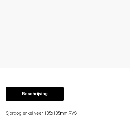
Seizoen en overige producten
Beschrijving
Sjoroog enkel veer 105x105mm.RVS