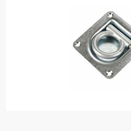
Anti-diefstal
Hang- en sluitwerk
Electra
Verlichting
Lading bevestigingen
Oprijplaten
Gereedschap
Caravan en camper
Paardentrailer
Boottrailer