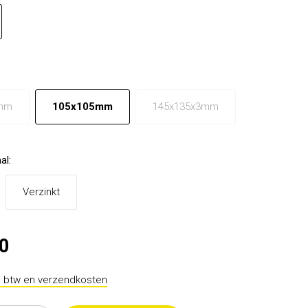
mm
105x105mm
145x135x3mm
al
:
Verzinkt
50
l. btw en verzendkosten