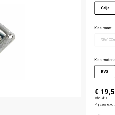
Grijs
Kies
maat
:
95x100
Kies
materia
RVS
€ 19,
Inhoud:
1
Prijzen exc