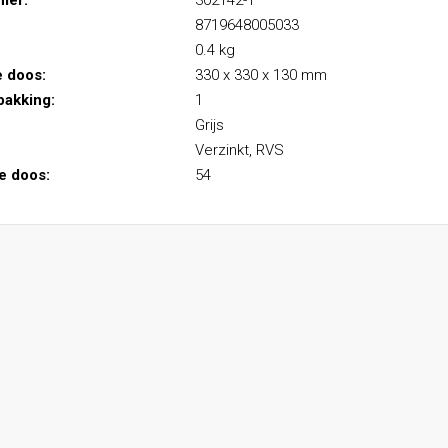
mer:
302142-1
8719648005033
0.4 kg
e doos:
330 x 330 x 130 mm
pakking:
1
Grijs
Verzinkt, RVS
le doos:
54