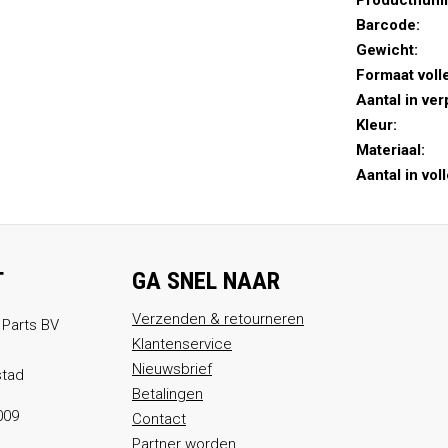
Productnum
Barcode:
Gewicht:
Formaat voll
Aantal in ver
Kleur:
Materiaal:
Aantal in vol
T
GA SNEL NAAR
Verzenden & retourneren
 Parts BV
Klantenservice
Nieuwsbrief
stad
Betalingen
009
Contact
Partner worden