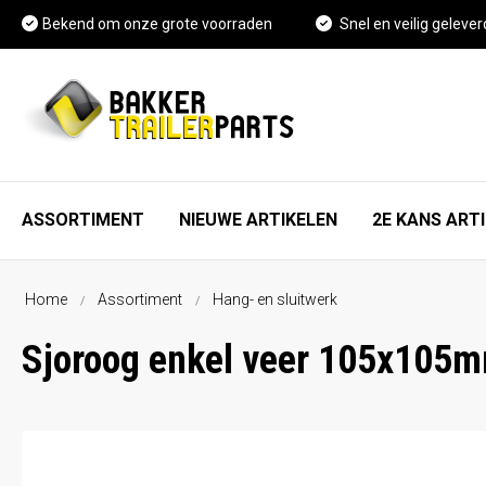
Bekend om onze grote voorraden
Snel en veilig gelever
ASSORTIMENT
NIEUWE ARTIKELEN
2E KANS ART
Home
Assortiment
Hang- en sluitwerk
As, wiel en rem onderdelen
FAQ
Sjoroog enkel veer 105x105
Spatschermen
Vacature Magazijnmedewerker
Neuswielen en toebehoren
Kennisbank
Koppelingen en toebehoren