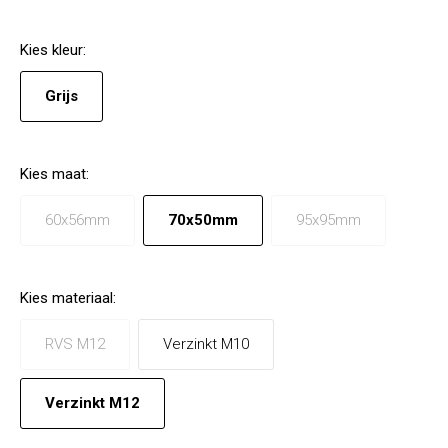
Kies
kleur
:
Grijs
Kies
maat
:
60x56mm
70x50mm
95x95mm
Kies
materiaal
:
RVS M12
Verzinkt M10
Verzinkt M12