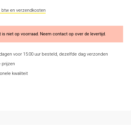
l. btw en verzendkosten
t is niet op voorraad. Neem
contact op over de levertijd.
dagen voor 15:00 uur besteld, dezelfde dag verzonden
 prijzen
onele kwaliteit