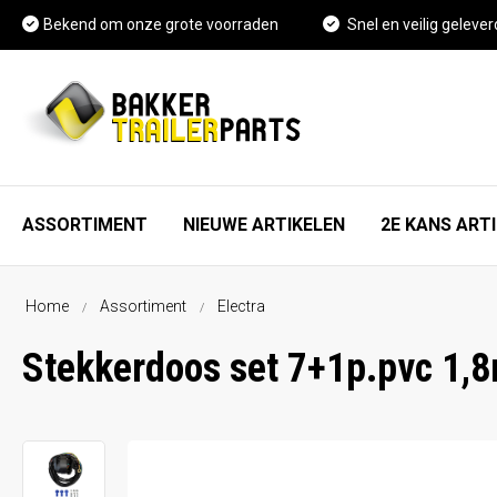
Bekend om onze grote voorraden
Snel en veilig gelever
ASSORTIMENT
NIEUWE ARTIKELEN
2E KANS ART
Home
Assortiment
Electra
As, wiel en rem onderdelen
FAQ
Stekkerdoos set 7+1p.pvc 1,8
Spatschermen
Vacature Magazijnmedewerker
Neuswielen en toebehoren
Kennisbank
Koppelingen en toebehoren