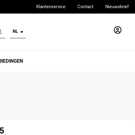
Klantenservice
Contact
Nieuwsbrief
NL
Account
BIEDINGEN
45