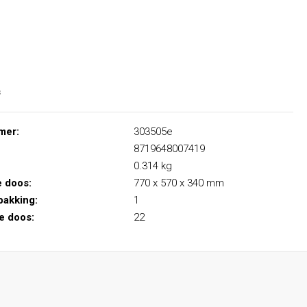
s
mer:
303505e
8719648007419
0.314 kg
e doos:
770 x 570 x 340 mm
pakking:
1
le doos:
22