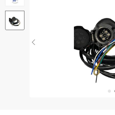
Anti-diefstal
Hang- en sluitwerk
Electra
Verlichting
Lading bevestigingen
Oprijplaten
Gereedschap
Caravan en camper
Paardentrailer
Boottrailer