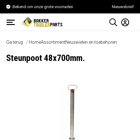
Bekend om onze grote voorraden
Nieuwsbrief
Ga terug
Home
Assortiment
Neuswielen en toebehoren
Steunpoot 48x700mm.