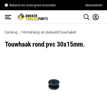
Bekend om onze grote voorraden
Nieuwsbrief
Ga terug
Home
Hang- en sluitwerk
Touwhaken
Touwhaak rond pvc 30x15mm.