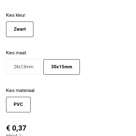
Kies
kleur
:
Zwart
Kies
maat
:
24x13mm
30x15mm
Kies
materiaal
:
PVC
€ 0,37
Inhoud:
1