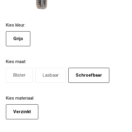
Kies
kleur
:
Grijs
Kies
maat
:
Blister
Lasbaar
Schroefbaar
Kies
materiaal
:
Verzinkt