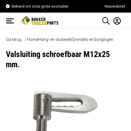
Bekend om onze grote voorraden
Nieuwsbrief
Ga terug
Home
Hang- en sluitwerk
Grendels en borgingen
Valsluiting schroefbaar M12x25
mm.