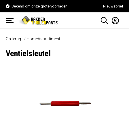
Bekend om onze grote voorraden
Nieuwsbrief
Ga terug
Home
Assortiment
Ventielsleutel