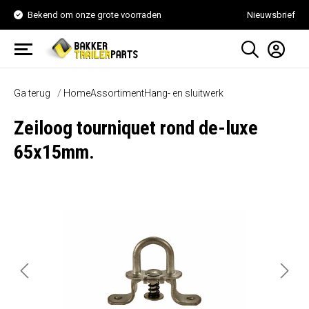
Bekend om onze grote voorraden
Nieuwsbrief
Ga terug
Home
Assortiment
Hang- en sluitwerk
Zeiloog tourniquet rond de-luxe
65x15mm.