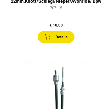
22mm.Knott/Schlegl/Nieper/Avonride/ Bpw
707115
€ 10,00
Details