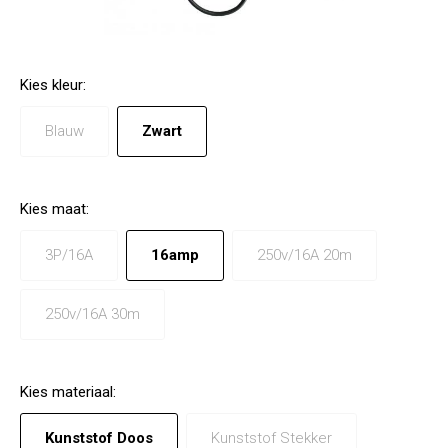
Kies
kleur
:
Blauw
Zwart
Kies
maat
:
3P/16A
16amp
250v/16A 20m
250v/16A 30m
Kies
materiaal
:
Kunststof Doos
Kunststof Stekker