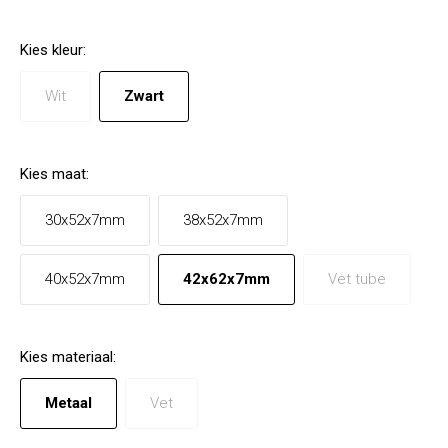
Kies
kleur
:
Wit
Zwart
Kies
maat
:
30x52x7mm
38x52x7mm
40x52x7mm
42x62x7mm
Vet tube
Kies
materiaal
:
Metaal
Vet