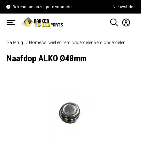
Bekend om onze grote voorraden
Nieuwsbrief
Ga terug
Home
As, wiel en rem onderdelen
Rem onderdelen
Naafdop ALKO Ø48mm