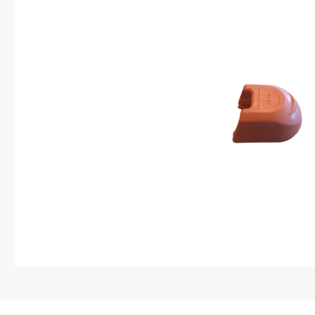
Anti-diefstal
Hang- en sluitwerk
Electra
Verlichting
Lading bevestigingen
Oprijplaten
Gereedschap
Caravan en camper
Paardentrailer
Boottrailer