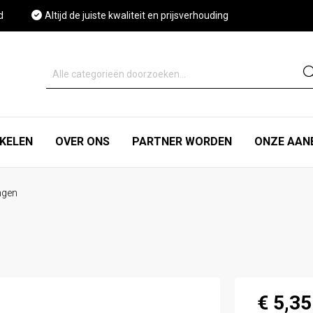
d
Altijd de juiste kwaliteit en prijsverhouding
IKELEN
OVER ONS
PARTNER WORDEN
ONZE AAN
ngen
€ 5,35