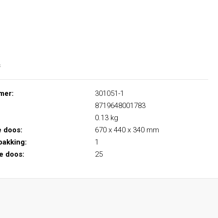
s
mer:
301051-1
8719648001783
0.13 kg
e doos:
670 x 440 x 340 mm
pakking:
1
le doos:
25