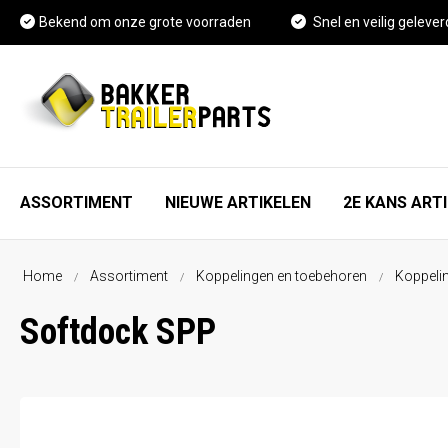
Bekend om onze grote voorraden
Snel en veilig gelever
ASSORTIMENT
NIEUWE ARTIKELEN
2E KANS ART
Home
Assortiment
Koppelingen en toebehoren
Koppeli
As, wiel en rem onderdelen
FAQ
Softdock SPP
Spatschermen
Vacature Magazijnmedewerker
Neuswielen en toebehoren
Kennisbank
Koppelingen en toebehoren