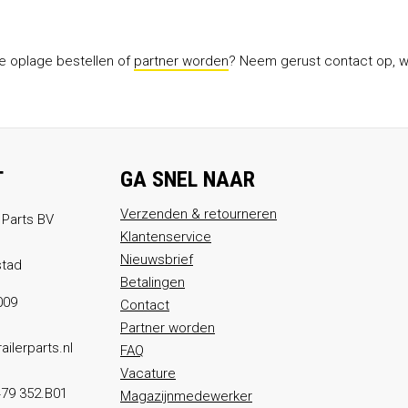
te oplage bestellen of
partner worden
? Neem gerust contact op, wi
T
GA SNEL NAAR
Verzenden & retourneren
 Parts BV
Klantenservice
Nieuwsbrief
stad
Betalingen
009
Contact
Partner worden
ailerparts.nl
FAQ
Vacature
79 352.B01
Magazijnmedewerker