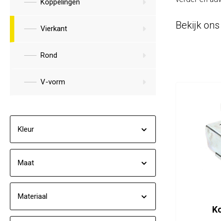
Koppelingen
Anti-diefstal
Bekijk ons
Hang- en sluitwerk
Vierkant
Electra
Rond
Verlichting
V-vorm
Lading bevestigingen
Oprijplaten
Kleur
Gereedschap
Caravan en camper
Maat
Paardentrailer
Materiaal
Boottrailer
Ko