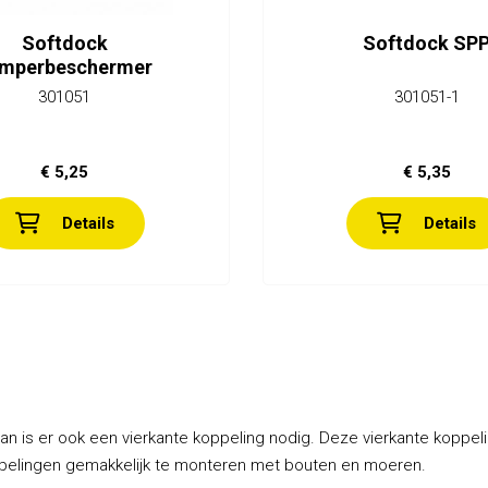
Softdock
Softdock SP
mperbeschermer
301051
301051-1
€ 5,25
€ 5,35
Details
Details
an is er ook een vierkante koppeling nodig. Deze vierkante koppelin
ppelingen gemakkelijk te monteren met bouten en moeren.