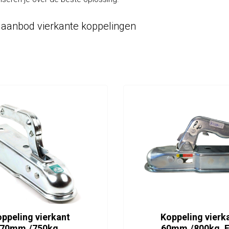
 aanbod vierkante koppelingen
ppeling vierkant
Koppeling vierk
70mm./750kg.
60mm./800kg. 