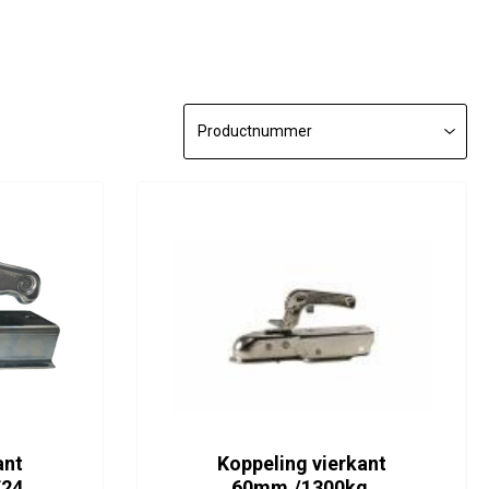
ant
Koppeling vierkant
E24
60mm./1300kg.