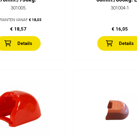
301005
301004-1
RIANTEN VANAF
€ 18,03
€ 18,57
€ 16,05
Details
Details