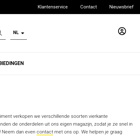
Klantenservice
Contact
Nieuwsbrief
NL
Account
BIEDINGEN
timent verkopen we verschillende soorten vierkante
nden de onderdelen uit ons eigen magazijn, zodat je ze snel in
em! Neem dan even
contact
met ons op. We helpen je graag