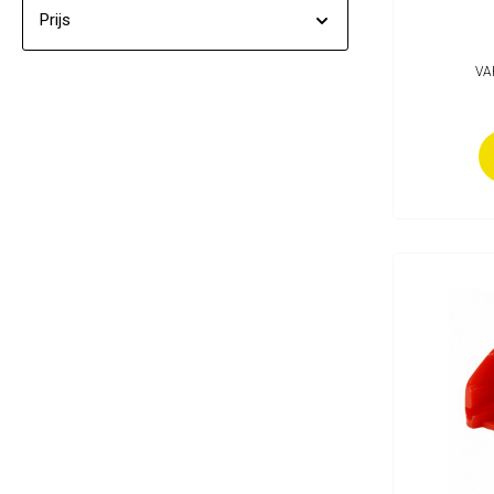
Seizoen en overige producten
Prijs
VA