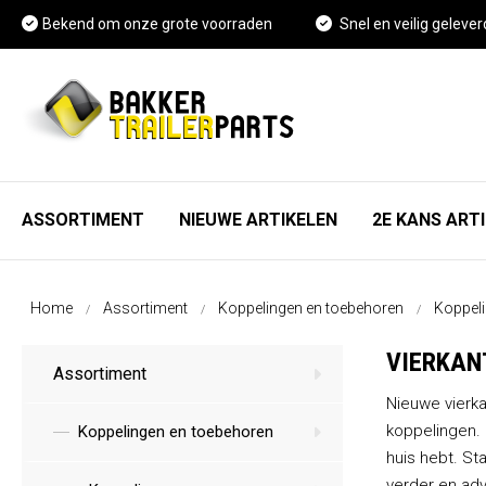
Bekend om onze grote voorraden
Snel en veilig gelever
ASSORTIMENT
NIEUWE ARTIKELEN
2E KANS ART
As, wiel en rem onderdelen
FAQ
Home
Assortiment
Koppelingen en toebehoren
Koppel
Spatschermen
Vacature Magazijnmedewerker
VIERKAN
Assortiment
Neuswielen en toebehoren
Kennisbank
Nieuwe vierka
koppelingen. 
Koppelingen en toebehoren
Koppelingen en toebehoren
huis hebt. S
verder en adv