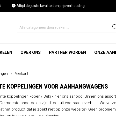
d
Altijd de juiste kwaliteit en prijsverhouding
IKELEN
OVER ONS
PARTNER WORDEN
ONZE AAN
ingen
Vierkant
TE KOPPELINGEN VOOR AANHANGWAGENS
nte koppelingen kopen? Bekijk hier ons aanbod. Binnen ons assor
De meeste onderdelen zijn direct uit voorraad leverbaar. We verze
taat het product dat je zoekt niet op onze website? Geen proble
iseren je over de beste oplossing.