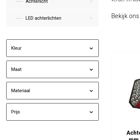
Achterlicht
Anti-diefstal
Bekijk ons
Hang- en sluitwerk
LED achterlichten
Electra
Verlichting
Kleur
Lading bevestigingen
Maat
Oprijplaten
Gereedschap
Materiaal
Caravan en camper
Prijs
Paardentrailer
Boottrailer
Achte