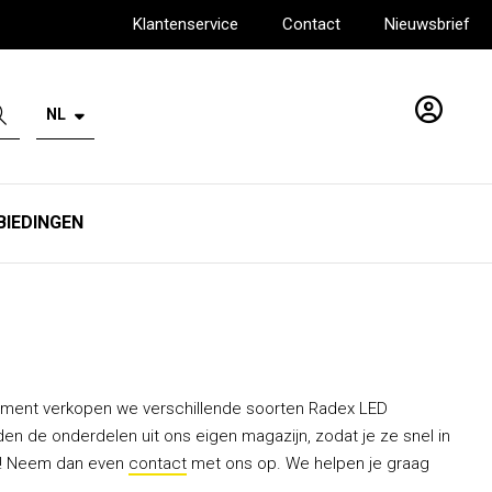
Klantenservice
Contact
Nieuwsbrief
NL
Account
BIEDINGEN
timent verkopen we verschillende soorten Radex LED
den de onderdelen uit ons eigen magazijn, zodat je ze snel in
em! Neem dan even
contact
met ons op. We helpen je graag