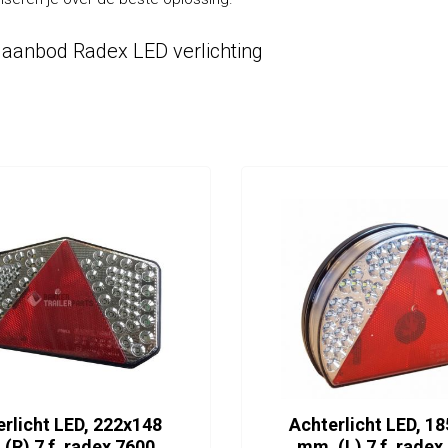
 aanbod Radex LED verlichting
rlicht LED, 222x148
Achterlicht LED, 185x150
mm. (R) 7 f. radex 7600
mm. (L) 7 f. 