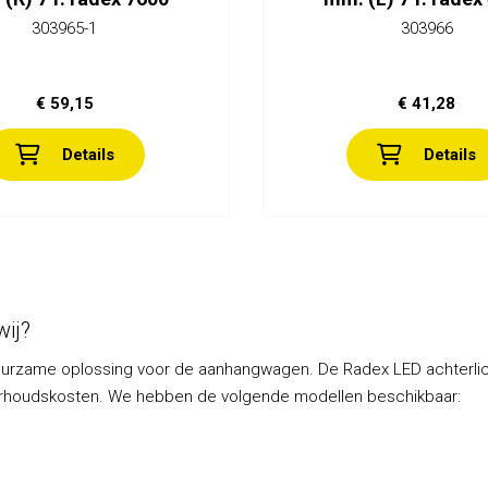
303965-1
303966
€ 59,15
€ 41,28
Details
Details
ij?
 duurzame oplossing voor de aanhangwagen. De Radex LED achterlic
nderhoudskosten. We hebben de volgende modellen beschikbaar: