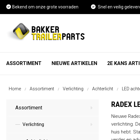
Bekend om onze grote voorraden
Snel en veilig gelever
ASSORTIMENT
NIEUWE ARTIKELEN
2E KANS ART
As, wiel en rem onderdelen
FAQ
Home
Assortiment
Verlichting
Achterlicht
LED achte
Spatschermen
Vacature Magazijnmedewerker
RADEX L
Assortiment
Neuswielen en toebehoren
Kennisbank
Nieuwe Radex
verlichting. 
Verlichting
Koppelingen en toebehoren
huis hebt. S
verder en adv