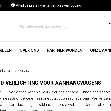
d
Altijd de juiste kwaliteit en prijsverhouding
IKELEN
OVER ONS
PARTNER WORDEN
ONZE AAN
rlichten
Radex
ED VERLICHTING VOOR AANHANGWAGENS
 LED verlichting kopen? Bekijk hier ons aanbod. Binnen ons assor
De meeste onderdelen zijn direct uit voorraad leverbaar. We verzen
taat het product dat je zoekt niet op onze website? Geen proble
iseren je over de beste oplossing.